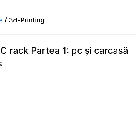
e
/ 3d-Printing
C rack Partea 1: pc și carcasă
1-19