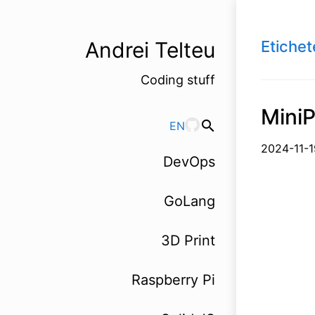
Andrei Telteu
Etichet
Coding stuff
MiniP
search
EN
2024-1
DevOps
GoLang
3D Print
Raspberry Pi